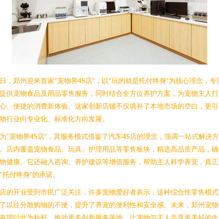
日，郑州迎来首家“宠物界4S店”，以“玩的就是托付终身”为核心理念，专
提供宠物食品及用品零售服务，同时结合全方位养护方案，为宠物主人打
心、便捷的消费新体验。这家创新店铺不仅填补了本地市场的空白，更引
物行业向专业化、标准化方向发展。
为“宠物界4S店”，其服务模式借鉴了汽车4S店的理念，强调一站式解决方
。店内覆盖宠物食品、玩具、护理用品等零售板块，精选高品质产品，确
物健康。它还融入咨询、养护建议等增值服务，帮助主人科学养宠，真正
“托付终身”的承诺。
店的开业受到市民广泛关注，许多宠物爱好者表示，这种综合性零售模式
了以往分散购物的不便，提升了养宠的便利性和安全感。未来，郑州宠物
有望以此为标杆，推动更多创新服务落地，让宠物与主人共享更美好的生