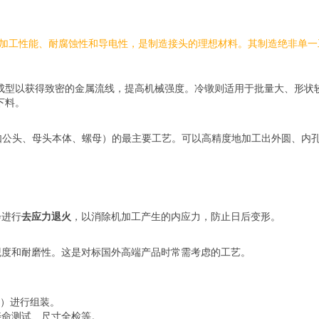
好的机械加工性能、耐腐蚀性和导电性，是制造接头的理想材料。其制造绝非
成型以获得致密的金属流线，提高机械强度。冷镦则适用于批量大、形状
下料。
如公头、母头本体、螺母）的最主要工艺。可以高精度地加工出外圆、内孔
会进行
去应力退火
，以消除机加工产生的内应力，防止日后变形。
观度和耐磨性。这是对标国外高端产品时常需考虑的工艺。
圈）进行组装。
寿命测试、尺寸全检等。