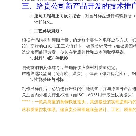
三、给贵公司新产品开发的技术推
逆向工程与正向设计结合
：对国外样品进行精确测绘（
计和优化。
工艺路线规划
：
根据产品结构和预期产量，确定每个零件的毛坯成型方式（锻 
设计高效的CNC加工工艺流程卡，确保关键尺寸（如锁紧凹
选定表面处理方案，使其在耐腐蚀性和成本间取得平衡。
材料与标准件把控
：
明确黄铜的具体牌号，并确保供应商材料质量稳定。
严格筛选O型圈（耐介质、温度）、弹簧（弹力稳定性）、
性能验证与对标
：
制作出样件后，必须进行严格的性能测试，并与原国外产品
关注国内外相关行业标准（如ISO 16028用于液压快换接
****：一款高质量的黄铜快速接头，其连接处的实现是精
艺和质量控制体系。建议贵公司组建涵盖设计、工艺、质量