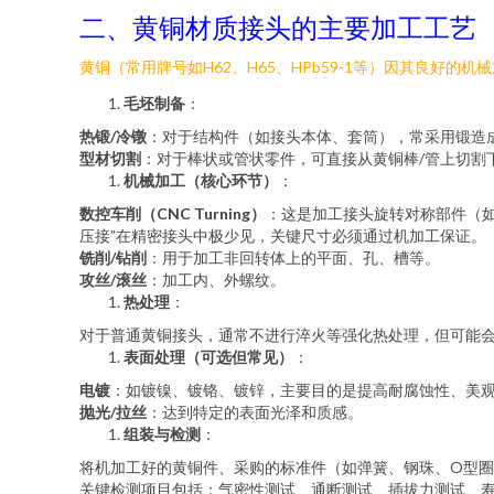
二、黄铜材质接头的主要加工工艺
黄铜（常用牌号如H62、H65、HPb59-1等）因其良
毛坯制备
：
热锻/冷镦
：对于结构件（如接头本体、套筒），常采用锻造
型材切割
：对于棒状或管状零件，可直接从黄铜棒/管上切割
机械加工（核心环节）
：
数控车削（CNC Turning）
：这是加工接头旋转对称部件（
压接”在精密接头中极少见，关键尺寸必须通过机加工保证。
铣削/钻削
：用于加工非回转体上的平面、孔、槽等。
攻丝/滚丝
：加工内、外螺纹。
热处理
：
对于普通黄铜接头，通常不进行淬火等强化热处理，但可能
表面处理（可选但常见）
：
电镀
：如镀镍、镀铬、镀锌，主要目的是提高耐腐蚀性、美
抛光/拉丝
：达到特定的表面光泽和质感。
组装与检测
：
将机加工好的黄铜件、采购的标准件（如弹簧、钢珠、O型
关键检测项目包括：气密性测试、通断测试、插拔力测试、