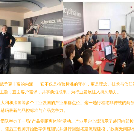
被赋予更丰富的内涵——它不仅是检验标准的守护，更是理念、技术与信任
为主题，直面客户需求，共享前沿成果，为行业发展注入持久动力。
意大利和法国等多个工业强国的产业集群点位。这一趟行程绝非传统的商
了赫玛最新的品控标准与产品竞争力。
团队举办了一场“产品零距离体验”活动。产业用户当场演示了赫玛内部
。随后工程师开始数字训练测试并进行回溯搭建流程建模，‘数据无间隙衔